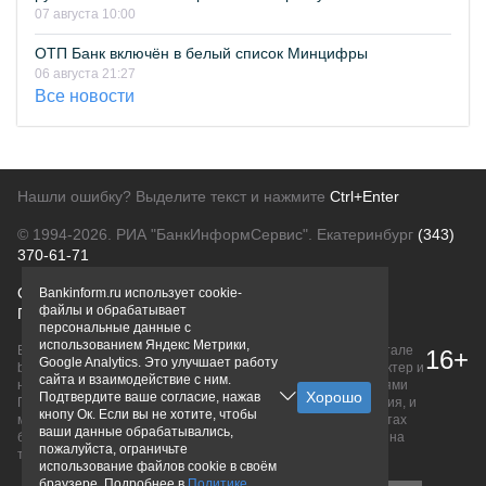
07 августа 10:00
ОТП Банк включён в белый список Минцифры
06 августа 21:27
Все новости
Нашли ошибку? Выделите текст и нажмите
Ctrl+Enter
© 1994-2026.
РИА "БанкИнформСервис". Екатеринбург
(343)
370-61-71
О проекте
Политика конфиденциальности
Bankinform.ru использует cookie-
файлы и обрабатывает
Правовая информация
Для рекламодателей
персональные данные с
использованием Яндекс Метрики,
Вся информация о продуктах банков, размещенная на портале
16+
Google Analytics. Это улучшает работу
bankinform.ru, носит исключительно ознакомительный характер и
сайта и взаимодействие с ним.
не является публичной офертой, определяемой положениями
Подтвердите ваше согласие, нажав
ГК РФ. Информация не содержит точного и полного описания, и
кнопу Ок. Если вы не хотите, чтобы
может быть изменена. Конечные условия уточняйте на сайтах
ваши данные обрабатывались,
банков или при личном обращении. Исключительное право на
пожалуйста, ограничьте
товарные знаки принадлежит их правообладателям.
использование файлов cookie в своём
браузере. Подробнее в
Политике