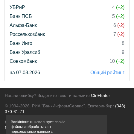
УБРиР
4
(+2)
Банк ПСБ
5
(+2)
Альфа-Банк
6
(-2)
Россельхозбанк
7
(-2)
Банк Инго
8
Банк Уралсиб
9
Совкомбанк
10
(+2)
на 07.08.2026
Общий рейтинг
Нашли ошибку? Выделите текст и нажмите
Ctrl+Enter
© 1994-2026.
РИА "БанкИнформСервис". Екатеринбург
(343)
370-61-71
О проекте
Политика конфиденциальности
Bankinform.ru использует cookie-
файлы и обрабатывает
Правовая информация
Для рекламодателей
персональные данные с