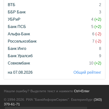
ВТБ
2
ББР Банк
3
УБРиР
4
(+2)
Банк ПСБ
5
(+2)
Альфа-Банк
6
(-2)
Россельхозбанк
7
(-2)
Банк Инго
8
Банк Уралсиб
9
Совкомбанк
10
(+2)
на 07.08.2026
Общий рейтинг
Нашли ошибку? Выделите текст и нажмите
Ctrl+Enter
© 1994-2026.
РИА "БанкИнформСервис". Екатеринбург
(343)
370-61-71