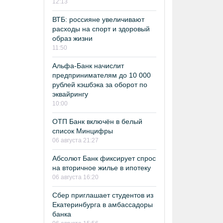
12:13
ВТБ: россияне увеличивают
расходы на спорт и здоровый
образ жизни
11:50
Альфа-Банк начислит
предпринимателям до 10 000
рублей кэшбэка за оборот по
эквайрингу
10:00
ОТП Банк включён в белый
список Минцифры
06 августа 21:27
Абсолют Банк фиксирует спрос
на вторичное жилье в ипотеку
06 августа 16:20
Сбер приглашает студентов из
Екатеринбурга в амбассадоры
банка