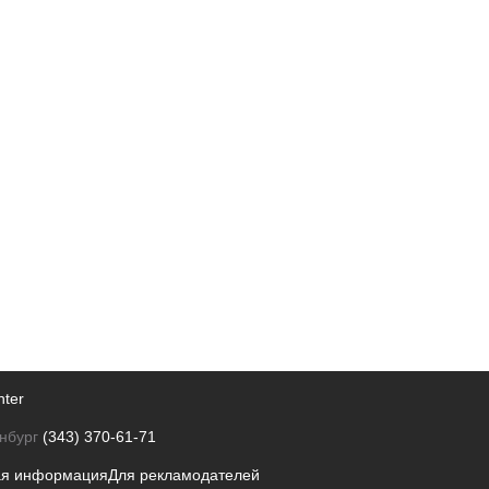
nter
нбург
(343) 370-61-71
ая информация
Для рекламодателей