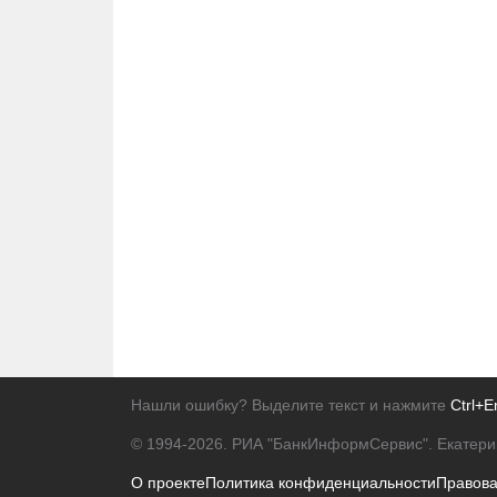
Нашли ошибку? Выделите текст и нажмите
Ctrl+E
© 1994-2026.
РИА "БанкИнформСервис". Екатери
О проекте
Политика конфиденциальности
Правов