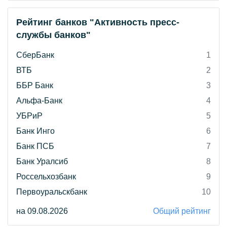
Рейтинг банков "Активность пресс-
службы банков"
СберБанк
1
ВТБ
2
ББР Банк
3
Альфа-Банк
4
УБРиР
5
Банк Инго
6
Банк ПСБ
7
Банк Уралсиб
8
Россельхозбанк
9
Первоуральскбанк
10
на 09.08.2026
Общий рейтинг