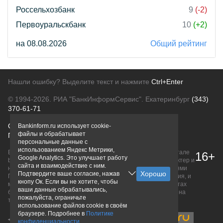
Россельхозбанк
9
(-2)
Первоуральскбанк
10
(+2)
на 08.08.2026
Общий рейтинг
Нашли ошибку? Выделите текст и нажмите
Ctrl+Enter
© 1994-2026.
РИА "БанкИнформСервис". Екатеринбург
(343)
370-61-71
О проекте
Политика конфиденциальности
Bankinform.ru использует cookie-
файлы и обрабатывает
Правовая информация
Для рекламодателей
персональные данные с
использованием Яндекс Метрики,
Вся информация о продуктах банков, размещенная на портале
16+
Google Analytics. Это улучшает работу
bankinform.ru, носит исключительно ознакомительный характер и
сайта и взаимодействие с ним.
не является публичной офертой, определяемой положениями
Подтвердите ваше согласие, нажав
ГК РФ. Информация не содержит точного и полного описания, и
кнопу Ок. Если вы не хотите, чтобы
может быть изменена. Конечные условия уточняйте на сайтах
ваши данные обрабатывались,
банков или при личном обращении. Исключительное право на
пожалуйста, ограничьте
товарные знаки принадлежит их правообладателям.
использование файлов cookie в своём
браузере. Подробнее в
Политике
конфиденциальности
.