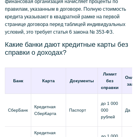
финансовая организация начисляет проценты по
правилам, указанным в договоре. Полную стоимость
кредита указывают в квадратной рамке на первой
странице договора перед таблицей индивидуальных
условий, это требует статья 6 закона № 353-ФЗ.
Какие банки дают кредитные карты без
справки о доходах?
Лимит
Онла
Банк
Карта
Документы
без
заяв
справки
до 1 000
Кредитная
СберБанк
Паспорт
000
Да
СберКарта
рублей
Кредитная
до 1 000