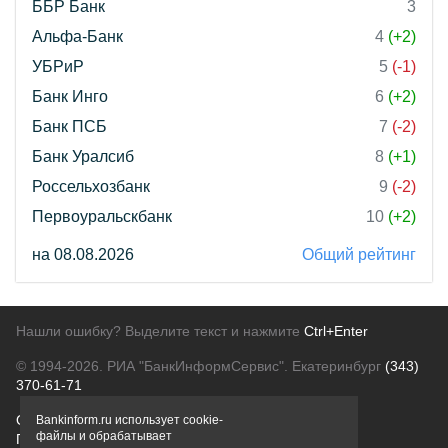
ББР Банк
3
Альфа-Банк
4
(+2)
УБРиР
5
(-1)
Банк Инго
6
(+2)
Банк ПСБ
7
(-2)
Банк Уралсиб
8
(+1)
Россельхозбанк
9
(-2)
Первоуральскбанк
10
(+2)
на 08.08.2026
Общий рейтинг
Нашли ошибку? Выделите текст и нажмите
Ctrl+Enter
© 1994-2026.
РИА "БанкИнформСервис". Екатеринбург
(343)
370-61-71
О проекте
Политика конфиденциальности
Bankinform.ru использует cookie-
файлы и обрабатывает
Правовая информация
Для рекламодателей