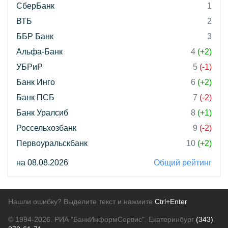
СберБанк
1
ВТБ
2
ББР Банк
3
Альфа-Банк
4
(+2)
УБРиР
5
(-1)
Банк Инго
6
(+2)
Банк ПСБ
7
(-2)
Банк Уралсиб
8
(+1)
Россельхозбанк
9
(-2)
Первоуральскбанк
10
(+2)
на 08.08.2026
Общий рейтинг
Нашли ошибку? Выделите текст и нажмите
Ctrl+Enter
© 1994-2026.
РИА "БанкИнформСервис". Екатеринбург
(343)