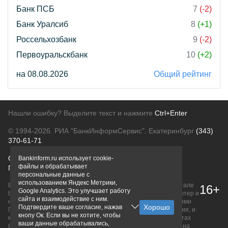
Банк ПСБ
7
(-2)
Банк Уралсиб
8
(+1)
Россельхозбанк
9
(-2)
Первоуральскбанк
10
(+2)
на 08.08.2026
Общий рейтинг
Нашли ошибку? Выделите текст и нажмите
Ctrl+Enter
© 1994-2026.
РИА "БанкИнформСервис". Екатеринбург
(343)
370-61-71
О проекте
Политика конфиденциальности
Bankinform.ru использует cookie-
файлы и обрабатывает
Правовая информация
Для рекламодателей
персональные данные с
использованием Яндекс Метрики,
Вся информация о продуктах банков, размещенная на портале
16+
Google Analytics. Это улучшает работу
bankinform.ru, носит исключительно ознакомительный характер и
сайта и взаимодействие с ним.
не является публичной офертой, определяемой положениями
Подтвердите ваше согласие, нажав
ГК РФ. Информация не содержит точного и полного описания, и
кнопу Ок. Если вы не хотите, чтобы
может быть изменена. Конечные условия уточняйте на сайтах
ваши данные обрабатывались,
банков или при личном обращении. Исключительное право на