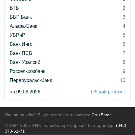
ВТБ
2
ББР Банк
3
Альфа-Банк
4
УБРиР
5
Банк Инго
6
Банк ПСБ
7
Банк Уралсиб
8
Россельхозбанк
9
Первоуральскбанк
10
на 09.08.2026
Общий рейтинг
Нашли ошибку? Выделите текст и нажмите
Ctrl+Enter
© 1994-2026.
РИА "БанкИнформСервис". Екатеринбург
(343)
370-61-71