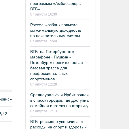
программы «Амбассадоры
ВТБ»
07 августа 16:30
Россельхозбанк повысил
максимальную доходность
по накопительным счетам
07 августа 15:40
ВТБ: на Петербургском
марафоне «Пушкин -
Петербург» появится новая
беговая трасса для
профессиональных
спортсменов
07 августа 12:28
Среднеуральск и Ирбит вошли
рвис»
в список городов, где доступна
семейная ипотека на вторичку
07 августа 12:13
2
ВТБ: россияне увеличивают
расходы на спорт и здоровый