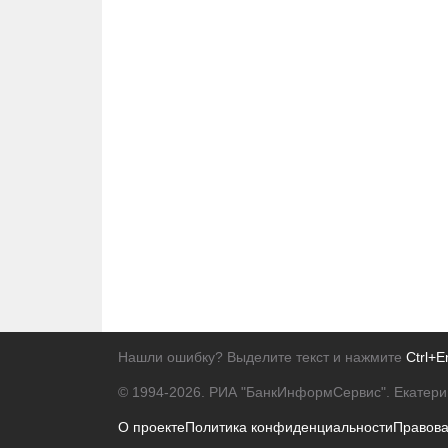
Нашли ошибку? Выделите текст и нажмите
Ctrl+E
© 1994-2026.
РИА "БанкИнформСервис". Екатери
О проекте
Политика конфиденциальности
Правов