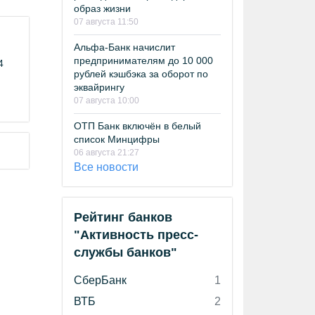
образ жизни
07 августа 11:50
Альфа-Банк начислит
предпринимателям до 10 000
4
рублей кэшбэка за оборот по
эквайрингу
07 августа 10:00
ОТП Банк включён в белый
список Минцифры
06 августа 21:27
Все новости
Рейтинг банков
"Активность пресс-
службы банков"
СберБанк
1
ВТБ
2