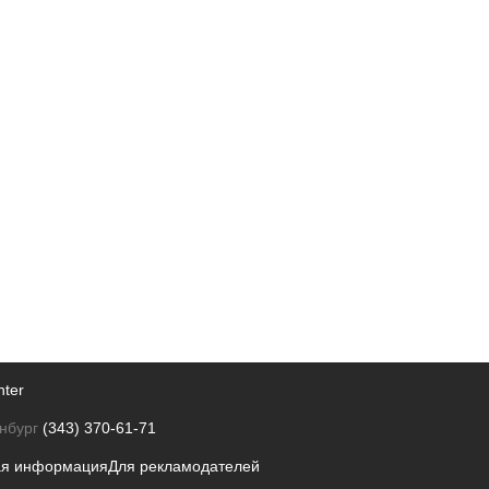
nter
нбург
(343) 370-61-71
ая информация
Для рекламодателей