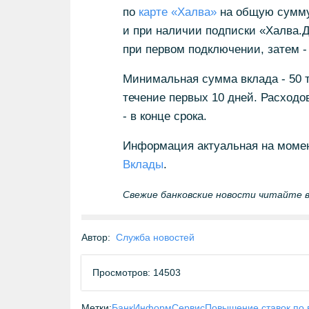
по
карте «Халва»
на общую сумму о
и при наличии подписки «Халва.
при первом подключении, затем - 
Минимальная сумма вклада - 50 т
течение первых 10 дней. Расходо
- в конце срока.
Информация актуальная на момен
Вклады
.
Свежие банковские новости читайте в
Автор:
Служба новостей
Просмотров: 14503
Метки:
БанкИнформСервис
Повышение ставок по 