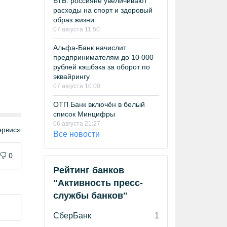
ВТБ: россияне увеличивают
расходы на спорт и здоровый
образ жизни
07 августа 11:50
Альфа-Банк начислит
предпринимателям до 10 000
рублей кэшбэка за оборот по
эквайрингу
07 августа 10:00
ОТП Банк включён в белый
список Минцифры
06 августа 21:27
рвис»
Все новости
0
Рейтинг банков
"Активность пресс-
службы банков"
СберБанк
1