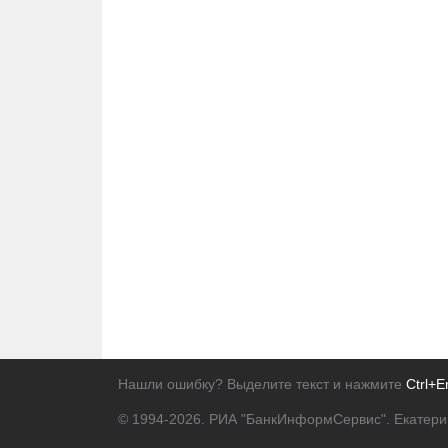
Нашли ошибку? Выделите текст и нажмите
Ctrl+E
© 1994-2026.
РИА "БанкИнформСервис". Екатери