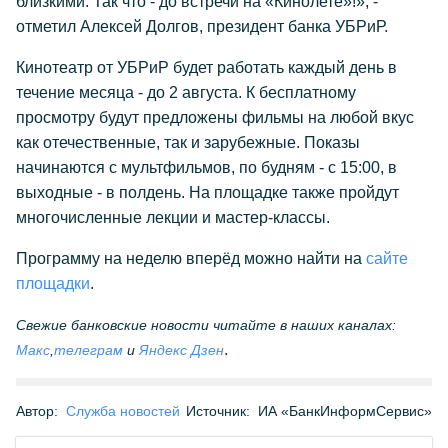
близкими. Так что - до встречи на «Кинолете»!», -
отметил Алексей Долгов, президент банка УБРиР.
Кинотеатр от УБРиР будет работать каждый день в
течение месяца - до 2 августа. К бесплатному
просмотру будут предложены фильмы на любой вкус
как отечественные, так и зарубежные. Показы
начинаются c мультфильмов, по будням - с 15:00, в
выходные - в полдень. На площадке также пройдут
многочисленные лекции и мастер-классы.
Программу на неделю вперёд можно найти на
сайте
площадки
.
Свежие банковские новости читайте в наших каналах:
.
Макс
,
телеграм
и
Яндекс Дзен
Автор:
Служба новостей
Источник:
ИА «БанкИнформСервис»