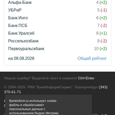
Альфа-Банк
4
(+2)
УБРиР
5
(-1)
Банк Инго
6
(+2)
Банк ПСБ
7
(-2)
Банк Уралсиб
8
(+1)
Россельхозбанк
9
(-2)
Первоуральскбанк
10
(+2)
на 08.08.2026
Общий рейтинг
Нашли ошибку? Выделите текст и нажмите
Ctrl+Enter
© 1994-2026.
РИА "БанкИнформСервис". Екатеринбург
(343)
370-61-71
О проекте
Политика конфиденциальности
Bankinform.ru использует cookie-
файлы и обрабатывает
Правовая информация
Для рекламодателей
персональные данные с
использованием Яндекс Метрики,
Вся информация о продуктах банков, размещенная на портале