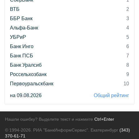
ВТБ
2
ББР Банк
3
Альфа-Банк
4
УБРиР
5
Банк Инго
6
Банк ПСБ
7
Банк Уралсиб
8
Россельхозбанк
9
Первоуральскбанк
10
на 09.08.2026
Общий рейтинг
Нашли ошибку? Выделите текст и нажмите
Ctrl+Enter
© 1994-2026.
РИА "БанкИнформСервис". Екатеринбург
(343)
370-61-71