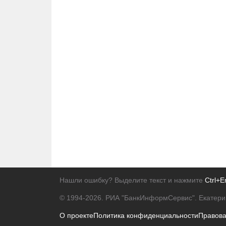
Нашли ошибку? Выделите текст и нажмите
Ctrl+E
© 1994-2026.
РИА "БанкИнформСервис". Екатери
О проекте
Политика конфиденциальности
Правов