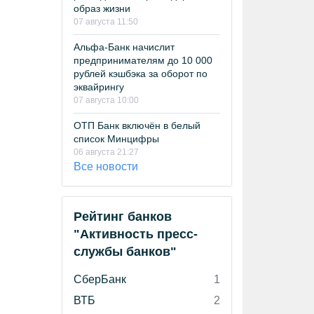
образ жизни
07 августа 11:50
Альфа-Банк начислит
предпринимателям до 10 000
рублей кэшбэка за оборот по
эквайрингу
07 августа 10:00
ОТП Банк включён в белый
список Минцифры
06 августа 21:27
Все новости
Рейтинг банков
"Активность пресс-
службы банков"
СберБанк
1
ВТБ
2