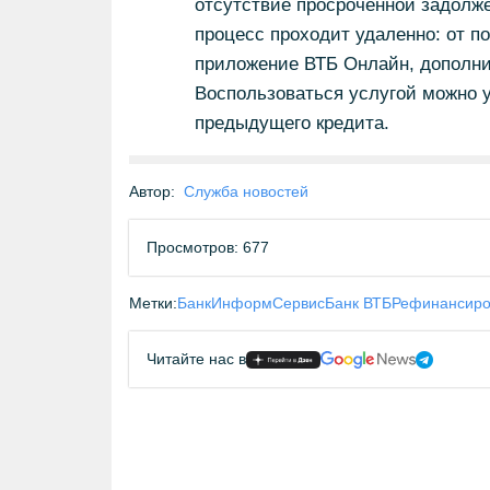
отсутствие просроченной задолж
процесс проходит удаленно: от п
приложение ВТБ Онлайн, дополни
Воспользоваться услугой можно 
предыдущего кредита.
Автор:
Служба новостей
Просмотров: 677
Метки:
БанкИнформСервис
Банк ВТБ
Рефинансиро
Читайте нас в