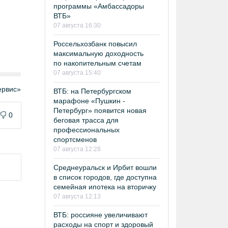
программы «Амбассадоры
ВТБ»
07 августа 16:30
Россельхозбанк повысил
максимальную доходность
по накопительным счетам
07 августа 15:40
рвис»
ВТБ: на Петербургском
марафоне «Пушкин -
Петербург» появится новая
0
беговая трасса для
профессиональных
спортсменов
07 августа 12:28
Среднеуральск и Ирбит вошли
в список городов, где доступна
семейная ипотека на вторичку
07 августа 12:13
ВТБ: россияне увеличивают
расходы на спорт и здоровый