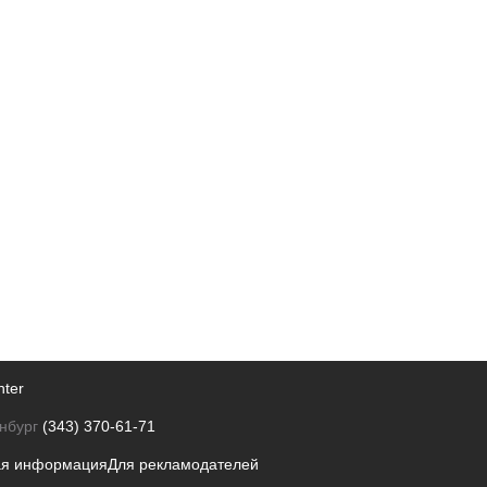
nter
нбург
(343) 370-61-71
ая информация
Для рекламодателей