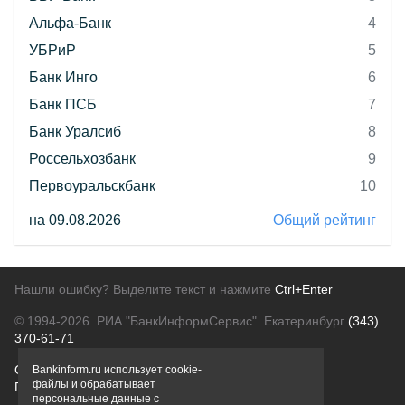
Альфа-Банк
4
УБРиР
5
Банк Инго
6
Банк ПСБ
7
Банк Уралсиб
8
Россельхозбанк
9
Первоуральскбанк
10
на 09.08.2026
Общий рейтинг
Нашли ошибку? Выделите текст и нажмите
Ctrl+Enter
© 1994-2026.
РИА "БанкИнформСервис". Екатеринбург
(343)
370-61-71
О проекте
Политика конфиденциальности
Bankinform.ru использует cookie-
файлы и обрабатывает
Правовая информация
Для рекламодателей
персональные данные с