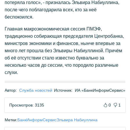
потеряла голос», - призналась Эльвира Набиуллина,
после чего поблагодарила всех, кто за неё
беспокоился.
Главная макроэкономическая сессия ПМЭФ,
традиционно собирающая председателя Центробанка,
министров экономики и финансов, нынче впервые за
много лет прошла без Эльвиры Набиуллиной. Причём
об её отсутствии стало известно буквально за
несколько часов до сессии, что породило различные
слухи.
Автор:
Служба новостей
Источник:
ИА «БанкИнформСервис»
Просмотров: 3135
0
1
Метки:
БанкИнформСервис
Эльвира Набиуллина