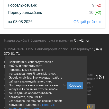
Россельхозбанк
9
(-2)
Первоуральскбанк
10
(+2)
на 08.08.2026
Общий рейтинг
Нашли ошибку? Выделите текст и нажмите
Ctrl+Enter
© 1994-2026.
РИА "БанкИнформСервис". Екатеринбург
(343)
370-61-71
О проекте
Политика конфиденциальности
Bankinform.ru использует cookie-
файлы и обрабатывает
Правовая информация
Для рекламодателей
персональные данные с
использованием Яндекс Метрики,
Вся информация о продуктах банков, размещенная на портале
16+
Google Analytics. Это улучшает работу
bankinform.ru, носит исключительно ознакомительный характер и
сайта и взаимодействие с ним.
не является публичной офертой, определяемой положениями
Подтвердите ваше согласие, нажав
ГК РФ. Информация не содержит точного и полного описания, и
кнопу Ок. Если вы не хотите, чтобы
может быть изменена. Конечные условия уточняйте на сайтах
ваши данные обрабатывались,
банков или при личном обращении. Исключительное право на
пожалуйста, ограничьте
товарные знаки принадлежит их правообладателям.
использование файлов cookie в своём
браузере. Подробнее в
Политике
конфиденциальности
.