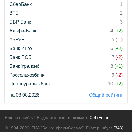
СберБанк
1
ВТБ
2
ББР Банк
3
Альфа-Банк
4
(+2)
УБРиР
5
(-1)
Банк Инго
6
(+2)
Банк ПСБ
7
(-2)
Банк Уралсиб
8
(+1)
Россельхозбанк
9
(-2)
Первоуральскбанк
10
(+2)
на 08.08.2026
Общий рейтинг
Нашли ошибку? Выделите текст и нажмите
Ctrl+Enter
© 1994-2026.
РИА "БанкИнформСервис". Екатеринбург
(343)