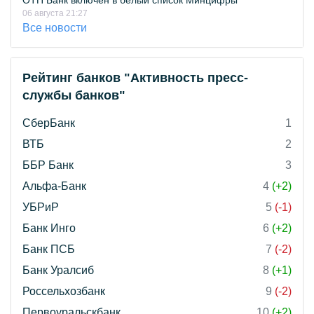
ОТП Банк включён в белый список Минцифры
06 августа 21:27
Все новости
Рейтинг банков "Активность пресс-
службы банков"
СберБанк
1
ВТБ
2
ББР Банк
3
Альфа-Банк
4
(+2)
УБРиР
5
(-1)
Банк Инго
6
(+2)
Банк ПСБ
7
(-2)
Банк Уралсиб
8
(+1)
Россельхозбанк
9
(-2)
Первоуральскбанк
10
(+2)