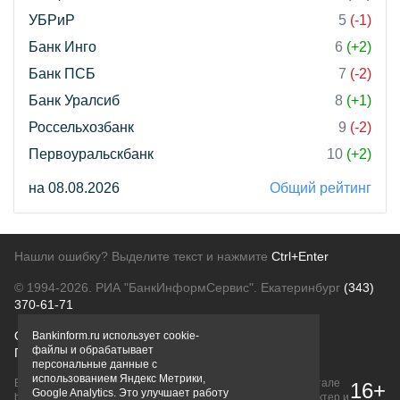
УБРиР
5
(-1)
Банк Инго
6
(+2)
Банк ПСБ
7
(-2)
Банк Уралсиб
8
(+1)
Россельхозбанк
9
(-2)
Первоуральскбанк
10
(+2)
на 08.08.2026
Общий рейтинг
Нашли ошибку? Выделите текст и нажмите
Ctrl+Enter
© 1994-2026.
РИА "БанкИнформСервис". Екатеринбург
(343)
370-61-71
О проекте
Политика конфиденциальности
Bankinform.ru использует cookie-
файлы и обрабатывает
Правовая информация
Для рекламодателей
персональные данные с
использованием Яндекс Метрики,
Вся информация о продуктах банков, размещенная на портале
16+
Google Analytics. Это улучшает работу
bankinform.ru, носит исключительно ознакомительный характер и