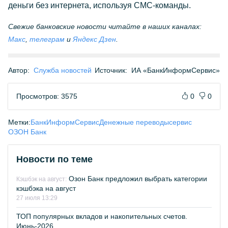
деньги без интернета, используя СМС-команды.
Свежие банковские новости читайте в наших каналах:
Макс
,
телеграм
и
Яндекс Дзен
.
Автор:
Служба новостей
Источник:
ИА «БанкИнформСервис»
Просмотров: 3575
0
0
Метки:
БанкИнформСервис
Денежные переводы
сервис
ОЗОН Банк
Новости по теме
Озон Банк предложил выбрать категории
Кэшбэк на август:
кэшбэка на август
27 июля 13:29
ТОП популярных вкладов и накопительных счетов.
Июнь-2026