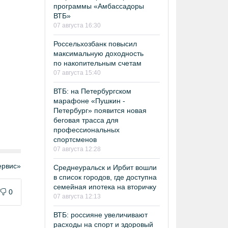
программы «Амбассадоры
ВТБ»
07 августа 16:30
Россельхозбанк повысил
максимальную доходность
по накопительным счетам
07 августа 15:40
ВТБ: на Петербургском
марафоне «Пушкин -
Петербург» появится новая
беговая трасса для
профессиональных
спортсменов
07 августа 12:28
рвис»
Среднеуральск и Ирбит вошли
в список городов, где доступна
семейная ипотека на вторичку
0
07 августа 12:13
ВТБ: россияне увеличивают
расходы на спорт и здоровый