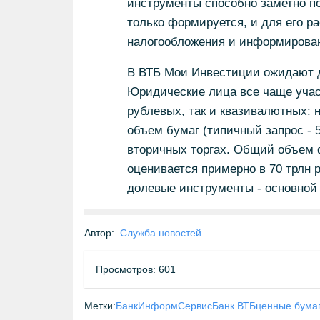
инструменты способно заметно по
только формируется, и для его р
налогообложения и информирован
В ВТБ Мои Инвестиции ожидают д
Юридические лица все чаще учас
рублевых, так и квазивалютных: 
объем бумаг (типичный запрос - 5
вторичных торгах. Общий объем
оценивается примерно в 70 трлн 
долевые инструменты - основной р
Автор:
Служба новостей
Просмотров: 601
Метки:
БанкИнформСервис
Банк ВТБ
ценные бума