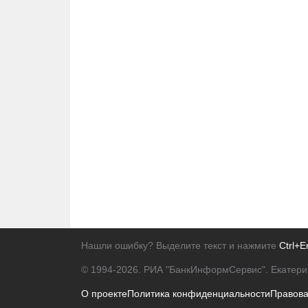
Нашли ошибку? Выделите текст и нажмите
Ctrl+E
© 1994-2026.
РИА "БанкИнформСервис". Екатери
О проекте
Политика конфиденциальности
Правов