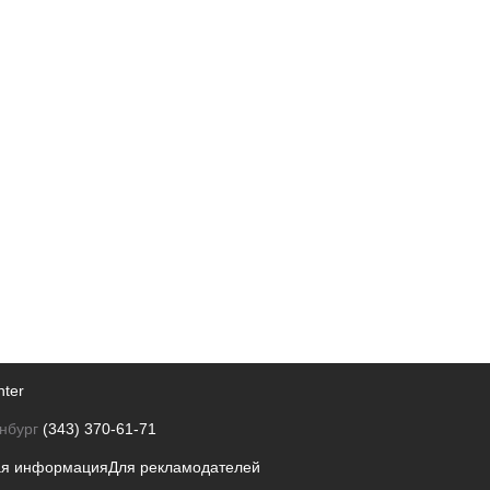
nter
нбург
(343) 370-61-71
ая информация
Для рекламодателей