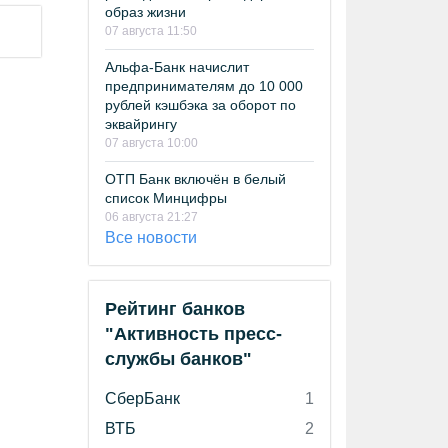
образ жизни
07 августа 11:50
Альфа-Банк начислит
предпринимателям до 10 000
рублей кэшбэка за оборот по
эквайрингу
07 августа 10:00
ОТП Банк включён в белый
список Минцифры
06 августа 21:27
Все новости
Рейтинг банков
"Активность пресс-
службы банков"
СберБанк
1
ВТБ
2