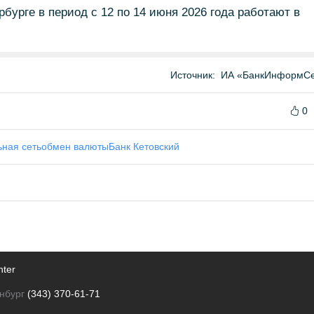
бурге в период с 12 по 14 июня 2026 года работают в
Источник:
ИА «БанкИнформСе
0
ная сеть
обмен валюты
Банк Кетовский
nter
нбург
(343) 370-61-71