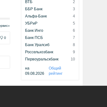
ВТБ
2
ББР Банк
3
Альфа-Банк
4
УБРиР
5
рвис»
Банк Инго
6
Банк ПСБ
7
0
Банк Уралсиб
8
Россельхозбанк
9
Первоуральскбанк
10
на
Общий
09.08.2026
рейтинг