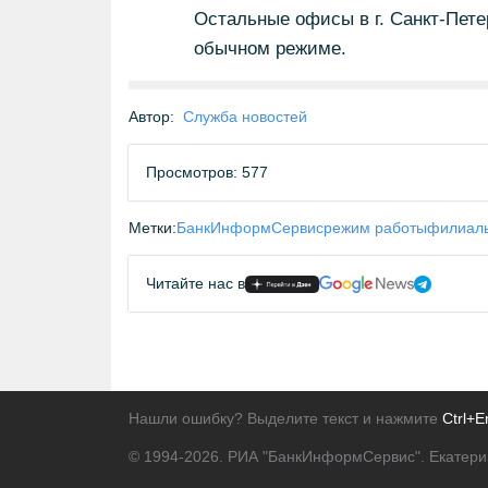
Остальные офисы в г. Санкт-Петер
обычном режиме.
Автор:
Служба новостей
Просмотров: 577
Метки:
БанкИнформСервис
режим работы
филиаль
Читайте нас в
Нашли ошибку? Выделите текст и нажмите
Ctrl+E
© 1994-2026.
РИА "БанкИнформСервис". Екатери