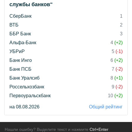
службы банков"
СберБанк
1
ВТБ
2
ББР Банк
3
Альфа-Банк
4
(+2)
УБРиР
5
(-1)
Банк Инго
6
(+2)
Банк ПСБ
7
(-2)
Банк Уралсиб
8
(+1)
Россельхозбанк
9
(-2)
Первоуральскбанк
10
(+2)
на 08.08.2026
Общий рейтинг
Нашли ошибку? Выделите текст и нажмите
Ctrl+Enter