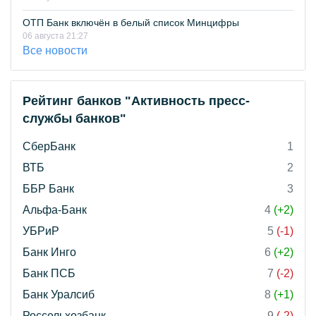
ОТП Банк включён в белый список Минцифры
06 августа 21:27
Все новости
Рейтинг банков "Активность пресс-
службы банков"
СберБанк
1
ВТБ
2
ББР Банк
3
Альфа-Банк
4
(+2)
УБРиР
5
(-1)
Банк Инго
6
(+2)
Банк ПСБ
7
(-2)
Банк Уралсиб
8
(+1)
Россельхозбанк
9
(-2)