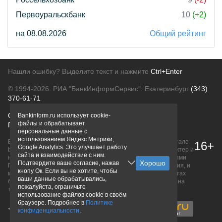
Первоуральскбанк
10
(+2)
на 08.08.2026
Общий рейтинг
Нашли ошибку? Выделите текст и нажмите
Ctrl+Enter
© 1994-2026.
РИА "БанкИнформСервис". Екатеринбург
(343)
370-61-71
О проекте
Политика конфиденциальности
Bankinform.ru использует cookie-
файлы и обрабатывает
Правовая информация
Для рекламодателей
персональные данные с
использованием Яндекс Метрики,
Вся информация о продуктах банков, размещенная на портале
16+
Google Analytics. Это улучшает работу
bankinform.ru, носит исключительно ознакомительный характер и
сайта и взаимодействие с ним.
не является публичной офертой, определяемой положениями
Подтвердите ваше согласие, нажав
ГК РФ. Информация не содержит точного и полного описания, и
кнопу Ок. Если вы не хотите, чтобы
может быть изменена. Конечные условия уточняйте на сайтах
ваши данные обрабатывались,
банков или при личном обращении. Исключительное право на
пожалуйста, ограничьте
товарные знаки принадлежит их правообладателям.
использование файлов cookie в своём
браузере. Подробнее в
Политике
конфиденциальности
.