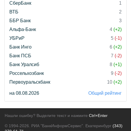
СберБанк
1
ВТБ
2
ББР Банк
3
Альфа-Банк
4
(+2)
УБРиР
5
(-1)
Банк Инго
6
(+2)
Банк ПСБ
7
(-2)
Банк Уралсиб
8
(+1)
Россельхозбанк
9
(-2)
Первоуральскбанк
10
(+2)
на 08.08.2026
Общий рейтинг
Нашли ошибку? Выделите текст и нажмите
Ctrl+Enter
© 1994-2026.
РИА "БанкИнформСервис". Екатеринбург
(343)