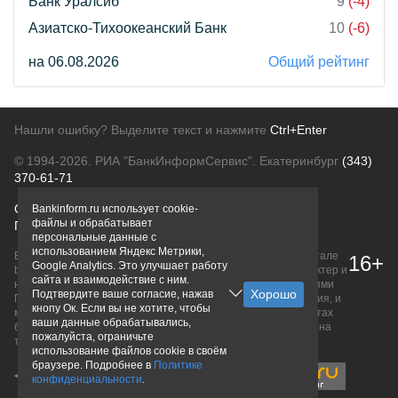
Банк Уралсиб
9
(-4)
Азиатско-Тихоокеанский Банк
10
(-6)
на 06.08.2026
Общий рейтинг
Нашли ошибку? Выделите текст и нажмите
Ctrl+Enter
© 1994-2026.
РИА "БанкИнформСервис". Екатеринбург
(343)
370-61-71
О проекте
Политика конфиденциальности
Bankinform.ru использует cookie-
файлы и обрабатывает
Правовая информация
Для рекламодателей
персональные данные с
использованием Яндекс Метрики,
Вся информация о продуктах банков, размещенная на портале
16+
Google Analytics. Это улучшает работу
bankinform.ru, носит исключительно ознакомительный характер и
сайта и взаимодействие с ним.
не является публичной офертой, определяемой положениями
Подтвердите ваше согласие, нажав
ГК РФ. Информация не содержит точного и полного описания, и
кнопу Ок. Если вы не хотите, чтобы
может быть изменена. Конечные условия уточняйте на сайтах
ваши данные обрабатывались,
банков или при личном обращении. Исключительное право на
пожалуйста, ограничьте
товарные знаки принадлежит их правообладателям.
использование файлов cookie в своём
браузере. Подробнее в
Политике
конфиденциальности
.