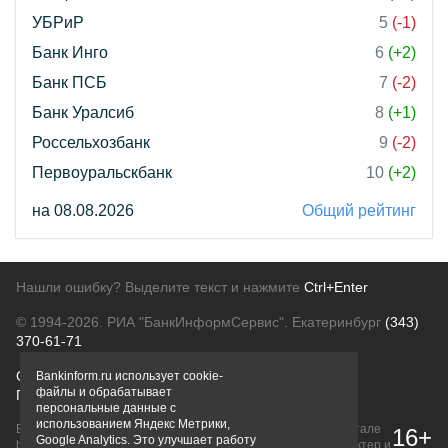
УБРиР
5
(-1)
Банк Инго
6
(+2)
Банк ПСБ
7
(-2)
Банк Уралсиб
8
(+1)
Россельхозбанк
9
(-2)
Первоуральскбанк
10
(+2)
на 08.08.2026
Общий рейтинг
Нашли ошибку? Выделите текст и нажмите
Ctrl+Enter
© 1994-2026.
РИА "БанкИнформСервис". Екатеринбург
(343)
370-61-71
О проекте
Политика конфиденциальности
Bankinform.ru использует cookie-
файлы и обрабатывает
Правовая информация
Для рекламодателей
персональные данные с
использованием Яндекс Метрики,
Вся информация о продуктах банков, размещенная на портале
16+
Google Analytics. Это улучшает работу
bankinform.ru, носит исключительно ознакомительный характер и