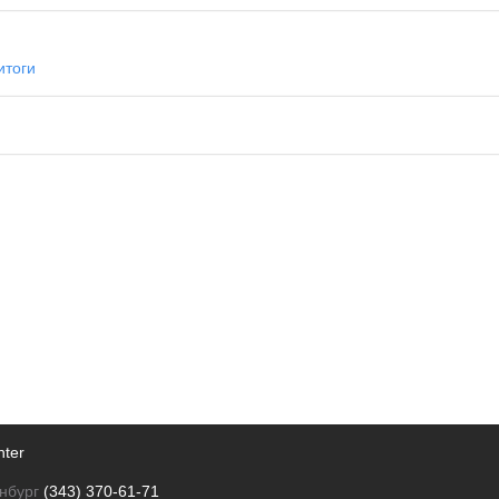
итоги
nter
нбург
(343) 370-61-71