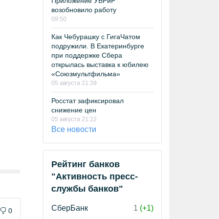
Приложение УБРиР
возобновило работу
09:50
Как Чебурашку с ГигаЧатом
подружили. В Екатеринбурге
при поддержке Сбера
открылась выставка к юбилею
«Союзмультфильма»
05 августа 21:39
Росстат зафиксировал
снижение цен
05 августа 21:22
Все новости
Рейтинг банков
"Активность пресс-
службы банков"
СберБанк
1
(+1)
0