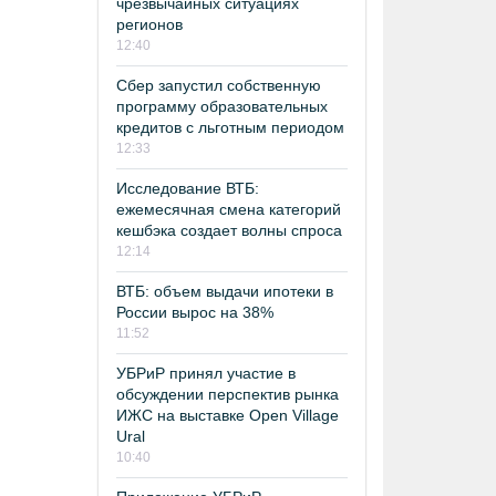
чрезвычайных ситуациях
регионов
12:40
Сбер запустил собственную
программу образовательных
кредитов с льготным периодом
12:33
Исследование ВТБ:
ежемесячная смена категорий
кешбэка создает волны спроса
12:14
ВТБ: объем выдачи ипотеки в
России вырос на 38%
11:52
УБРиР принял участие в
обсуждении перспектив рынка
ИЖС на выставке Open Village
Ural
10:40