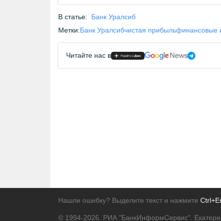
В статье:
Банк Уралсиб
Метки:
Банк Уралсиб
чистая прибыль
финансовые 
Читайте нас в
Нашли ошибку? Выделите текст и нажмите
Ctrl+E
© 1994-2026.
РИА "БанкИнформСервис". Екатери