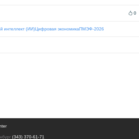
0
й интеллект (ИИ)
Цифровая экономика
ПМЭФ-2026
nter
нбург
(343) 370-61-71