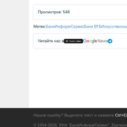
Просмотров: 548
Метки:
БанкИнформСервис
Банк ВТБ
Искусственны
Читайте нас в
Нашли ошибку? Выделите текст и нажмите
Ctrl+E
© 1994-2026.
РИА "БанкИнформСервис". Екатери