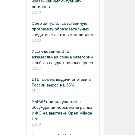
чрезвычайных ситуациях
регионов
12:40
Сбер запустил собственную
программу образовательных
кредитов с льготным периодом
12:33
Исследование ВТБ:
ежемесячная смена категорий
кешбэка создает волны спроса
12:14
ВТБ: объем выдачи ипотеки в
России вырос на 38%
11:52
УБРиР принял участие в
обсуждении перспектив рынка
ИЖС на выставке Open Village
Ural
10:40