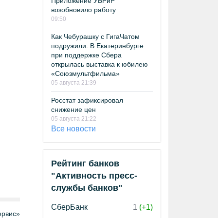
Приложение УБРиР
возобновило работу
09:50
Как Чебурашку с ГигаЧатом
подружили. В Екатеринбурге
при поддержке Сбера
открылась выставка к юбилею
«Союзмультфильма»
05 августа 21:39
Росстат зафиксировал
снижение цен
05 августа 21:22
Все новости
Рейтинг банков
"Активность пресс-
службы банков"
СберБанк
1
(+1)
рвис»