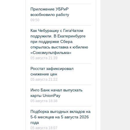
Приложение УБРиР
возобновило работу
09:50
Как Чебурашку с ГигаЧатом
подружили. В Екатеринбурге
при поддержке Сбера
открылась выставка к юбилею
«Союзмультфильма»
05 августа 21:39
Росстат зафиксировал
снижение цен
05 августа 21:22
Инго Банк начал выпускать
карты UnionPay
05 августа 18:38
Подборка выгодных вкладов на
5-6 месяцев на 5 августа 2026
года
05 августа 18:07