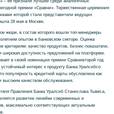
а» – ее признали лучшей среди аналогичных
ежегодной премии «Сравни». Торжественная церемония
никами которой стали представители ведущих
шла 28 мая в Москве.
ое жюри, в состав которого вошли топ-менеджеры
олетним опытом в банковском секторе. Оценка
 критериям: качество продуктов, бизнес-показатели,
и широкая доступность предложений на платформе.
ывает в своей номинации премии Сравнивторой год
 устойчивый интерес к продукту Банка Уралсибсо
что популярность кредитной карты обусловлена как
 и высоким качеством обслуживания.
теля Правления Банка Уралсиб Станислава Тывеса,
вляется развитие линейки современных и
ов, максимально соответствующих актуальным
в.