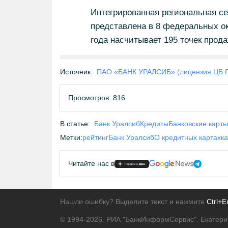
Интегрированная региональная се
представлена в 8 федеральных ок
года насчитывает 195 точек прода
Источник:
ПАО «БАНК УРАЛСИБ» (лицензия ЦБ 
Просмотров: 816
В статье:
Банк Уралсиб
Кредиты
Банковские карты
Метки:
рейтинг
Банк Уралсиб
О кредитных картах
к
Читайте нас в
Нашли ошибку? Выделите текст и нажмите
Ctrl+E
© 1994-2026.
РИА "БанкИнформСервис". Екатери