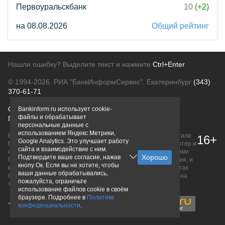
Первоуральскбанк
10
(+2)
на 08.08.2026
Общий рейтинг
Нашли ошибку? Выделите текст и нажмите
Ctrl+Enter
© 1994-2026.
РИА "БанкИнформСервис". Екатеринбург
(343)
370-61-71
О проекте
Политика конфиденциальности
Bankinform.ru использует cookie-
файлы и обрабатывает
Правовая информация
Для рекламодателей
персональные данные с
использованием Яндекс Метрики,
Вся информация о продуктах банков, размещенная на портале
16+
Google Analytics. Это улучшает работу
bankinform.ru, носит исключительно ознакомительный характер и
сайта и взаимодействие с ним.
не является публичной офертой, определяемой положениями
Подтвердите ваше согласие, нажав
ГК РФ. Информация не содержит точного и полного описания, и
кнопу Ок. Если вы не хотите, чтобы
может быть изменена. Конечные условия уточняйте на сайтах
ваши данные обрабатывались,
банков или при личном обращении. Исключительное право на
пожалуйста, ограничьте
товарные знаки принадлежит их правообладателям.
использование файлов cookie в своём
браузере. Подробнее в
Политике
конфиденциальности
.