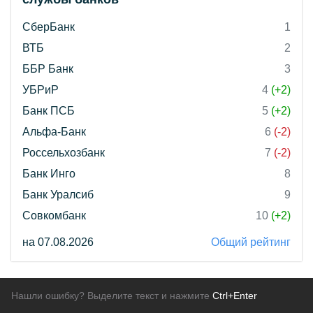
СберБанк
1
ВТБ
2
ББР Банк
3
УБРиР
4
(+2)
Банк ПСБ
5
(+2)
Альфа-Банк
6
(-2)
Россельхозбанк
7
(-2)
Банк Инго
8
Банк Уралсиб
9
Совкомбанк
10
(+2)
на 07.08.2026
Общий рейтинг
Нашли ошибку? Выделите текст и нажмите
Ctrl+Enter