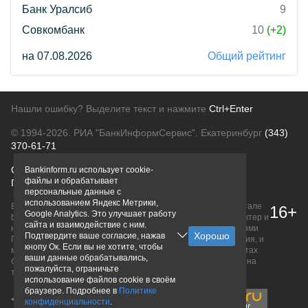
Банк Уралсиб
9
Совкомбанк
10
(+2)
на 07.08.2026
Общий рейтинг
Нашли ошибку? Выделите текст и нажмите
Ctrl+Enter
© 1994-2026.
РИА "БанкИнформСервис". Екатеринбург
(343)
370-61-71
О проекте
Политика конфиденциальности
Bankinform.ru использует cookie-
файлы и обрабатывает
Правовая информация
Для рекламодателей
персональные данные с
использованием Яндекс Метрики,
Вся информация о продуктах банков, размещенная на портале
16+
Google Analytics. Это улучшает работу
bankinform.ru, носит исключительно ознакомительный характер и
сайта и взаимодействие с ним.
не является публичной офертой, определяемой положениями
Подтвердите ваше согласие, нажав
ГК РФ. Информация не содержит точного и полного описания, и
кнопу Ок. Если вы не хотите, чтобы
может быть изменена. Конечные условия уточняйте на сайтах
ваши данные обрабатывались,
банков или при личном обращении. Исключительное право на
пожалуйста, ограничьте
товарные знаки принадлежит их правообладателям.
использование файлов cookie в своём
браузере. Подробнее в
Политике
конфиденциальности
.