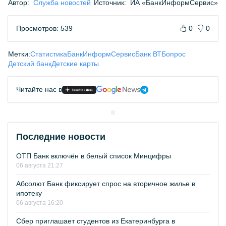
Автор:
Служба новостей
Источник:
ИА «БанкИнформСервис»
Просмотров: 539
0
0
Метки:
Статистика
БанкИнформСервис
Банк ВТБ
опрос
Детский банк
Детские карты
Читайте нас в
Последние новости
ОТП Банк включён в белый список Минцифры
06 августа 21:27
Абсолют Банк фиксирует спрос на вторичное жилье в
ипотеку
06 августа 16:20
Сбер приглашает студентов из Екатеринбурга в