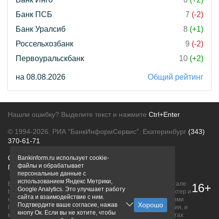
Банк ПСБ
7
(-2)
Банк Уралсиб
8
(+1)
Россельхозбанк
9
(-2)
Первоуральскбанк
10
(+2)
на 08.08.2026
Общий рейтинг
Нашли ошибку? Выделите текст и нажмите
Ctrl+Enter
© 1994-2026.
РИА "БанкИнформСервис". Екатеринбург
(343)
370-61-71
О проекте
Политика конфиденциальности
Bankinform.ru использует cookie-
файлы и обрабатывает
Правовая информация
Для рекламодателей
персональные данные с
использованием Яндекс Метрики,
Вся информация о продуктах банков, размещенная на портале
16+
Google Analytics. Это улучшает работу
bankinform.ru, носит исключительно ознакомительный характер и
сайта и взаимодействие с ним.
не является публичной офертой, определяемой положениями
Подтвердите ваше согласие, нажав
ГК РФ. Информация не содержит точного и полного описания, и
кнопу Ок. Если вы не хотите, чтобы
может быть изменена. Конечные условия уточняйте на сайтах