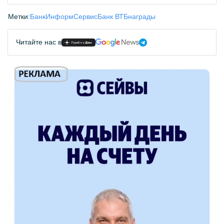
Метки:
БанкИнформСервис
Банк ВТБ
награды
Читайте нас в