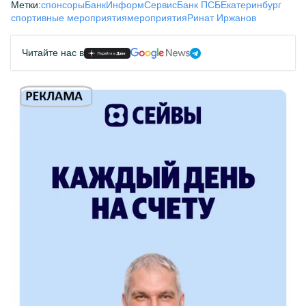
Метки:
спонсоры
БанкИнформСервис
Банк ПСБ
Екатеринбург
спортивные мероприятия
мероприятия
Ринат Иржанов
Читайте нас в