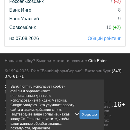
Россельхозбанк
7
(-2)
Банк Инго
8
Банк Уралсиб
9
Совкомбанк
10
(+2)
на 07.08.2026
Общий рейтинг
Нашли ошибку? Выделите текст и нажмите
Ctrl+Enter
© 1994-2026.
РИА "БанкИнформСервис". Екатеринбург
(343)
370-61-71
О проекте
Политика конфиденциальности
Bankinform.ru использует cookie-
файлы и обрабатывает
Правовая информация
Для рекламодателей
персональные данные с
использованием Яндекс Метрики,
Вся информация о продуктах банков, размещенная на портале
16+
Google Analytics. Это улучшает работу
bankinform.ru, носит исключительно ознакомительный характер и
сайта и взаимодействие с ним.
не является публичной офертой, определяемой положениями
Подтвердите ваше согласие, нажав
ГК РФ. Информация не содержит точного и полного описания, и
кнопу Ок. Если вы не хотите, чтобы
может быть изменена. Конечные условия уточняйте на сайтах
ваши данные обрабатывались,
банков или при личном обращении. Исключительное право на
пожалуйста, ограничьте
товарные знаки принадлежит их правообладателям.