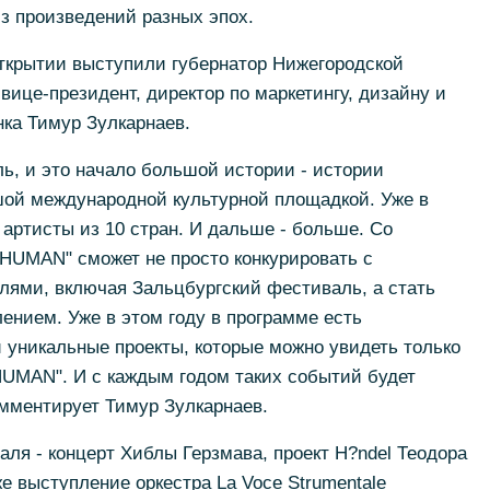
из произведений разных эпох.
ткрытии выступили губернатор Нижегородской
вице-президент, директор по маркетингу, дизайну и
ка Тимур Зулкарнаев.
ь, и это начало большой истории - истории
шой международной культурной площадкой. Уже в
 артисты из 10 стран. И дальше - больше. Со
 HUMAN" сможет не просто конкурировать с
ями, включая Зальцбургский фестиваль, а стать
нием. Уже в этом году в программе есть
 уникальные проекты, которые можно увидеть только
HUMAN". И с каждым годом таких событий будет
омментирует Тимур Зулкарнаев.
я - концерт Хиблы Герзмава, проект H?ndel Теодора
же выступление оркестра La Voce Strumentale