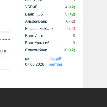
УБРиР
4
(+2)
Банк ПСБ
5
(+2)
Альфа-Банк
6
(-2)
Россельхозбанк
7
(-2)
Банк Инго
8
рвис»
Банк Уралсиб
9
Совкомбанк
10
(+2)
0
на
Общий
07.08.2026
рейтинг