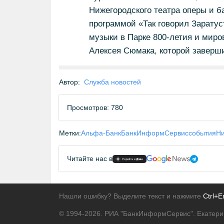
Нижегородского театра оперы и б
программой «Так говорил Заратуст
музыки в Парке 800-летия и мир
Алексея Сюмака, которой заверш
Автор:
Служба новостей
Просмотров: 780
Метки:
Альфа-Банк
БанкИнформСервис
события
Ни
Читайте нас в
Нашли ошибку? Выделите текст и нажмите
Ctrl+E
© 1994-2026.
РИА "БанкИнформСервис". Екатери