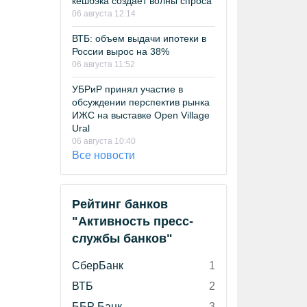
кешбэка создает волны спроса
06 августа 12:14
ВТБ: объем выдачи ипотеки в
России вырос на 38%
06 августа 11:52
УБРиР принял участие в
обсуждении перспектив рынка
ИЖС на выставке Open Village
Ural
06 августа 10:40
Все новости
Рейтинг банков
"Активность пресс-
службы банков"
СберБанк
1
ВТБ
2
ББР Банк
3