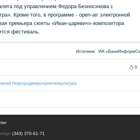
алета под управлением Федора Безносикова с
ра». Кроме того, в программе - open-air электронной
овая премьера сюиты «Иван-царевич» композитора
ится фестиваль.
Источник:
ИА «БанкИнформСе
0
жний Новгород
мероприятия
культура
nter
нбург
(343) 370-61-71