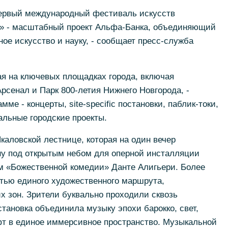
первый международный фестиваль искусств
 - масштабный проект Альфа-Банка, объединяющий
ое искусство и науку, - сообщает пресс-служба
ая на ключевых площадках города, включая
рсенал и Парк 800-летия Нижнего Новгорода, -
ме - концерты, site-specific постановки, паблик-токи,
альные городские проекты.
аловской лестнице, которая на один вечер
у под открытым небом для оперной инсталляции
м «Божественной комедии» Данте Алигьери. Более
тью единого художественного маршрута,
их зон. Зрители буквально проходили сквозь
ановка объединила музыку эпохи барокко, свет,
фт в единое иммерсивное пространство. Музыкальной