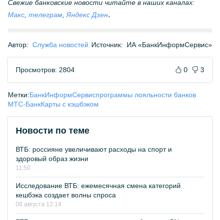
Свежие банковские новости читайте в наших каналах:
.
Макс
,
телеграм
,
Яндекс Дзен
Автор:
Служба новостей
Источник:
ИА «БанкИнформСервис»
Просмотров: 2804
0
3
Метки:
БанкИнформСервис
программы лояльности банков
МТС-Банк
Карты с кэшбэком
Новости по теме
ВТБ: россияне увеличивают расходы на спорт и
здоровый образ жизни
11:50
Исследование ВТБ: ежемесячная смена категорий
кешбэка создает волны спроса
06 августа 12:14