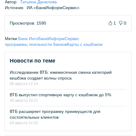
Автор:
Татьяна Данилова
Источник:
ИА «БанкИнформСервис»
Просмотров: 1590
1
0
Метки:
Банк Инго
БанкИнформСервис
программы лояльности банков
Карты с кэшбэком
Новости по теме
Исследование ВТБ: ежемесячная смена категорий
кешбэка создает волны спроса
06 августа 12:14
ВТБ выпустил спортивную карту с кэшбэком до 5%
05 августа 10:21
ВТБ расширяет программу преимуществ для
состоятельных клиентов
04 августа 14:32