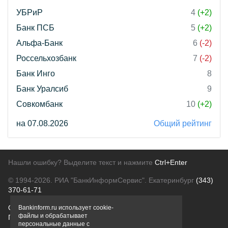
УБРиР
4
(+2)
Банк ПСБ
5
(+2)
Альфа-Банк
6
(-2)
Россельхозбанк
7
(-2)
Банк Инго
8
Банк Уралсиб
9
Совкомбанк
10
(+2)
на 07.08.2026
Общий рейтинг
Нашли ошибку? Выделите текст и нажмите
Ctrl+Enter
© 1994-2026.
РИА "БанкИнформСервис". Екатеринбург
(343)
370-61-71
О проекте
Политика конфиденциальности
Bankinform.ru использует cookie-
файлы и обрабатывает
Правовая информация
Для рекламодателей
персональные данные с