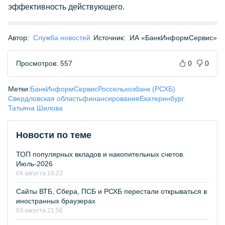
эффективность действующего.
Автор:
Служба новостей
Источник:
ИА «БанкИнформСервис»
Просмотров: 557
0
0
Метки:
БанкИнформСервис
Россельхозбанк (РСХБ)
Свердловская область
финансирование
Екатеринбург
Татьяна Шилова
Новости по теме
ТОП популярных вкладов и накопительных счетов.
Июль-2026
04 августа 19:22
Сайты ВТБ, Сбера, ПСБ и РСХБ перестали открываться в
иностранных браузерах
03 августа 21:56