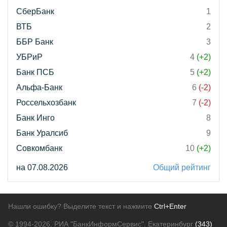
СберБанк
1
ВТБ
2
ББР Банк
3
УБРиР
4
(+2)
Банк ПСБ
5
(+2)
Альфа-Банк
6
(-2)
Россельхозбанк
7
(-2)
Банк Инго
8
Банк Уралсиб
9
Совкомбанк
10
(+2)
на 07.08.2026
Общий рейтинг
Нашли ошибку? Выделите текст и нажмите
Ctrl+Enter
© 1994-2026.
РИА "БанкИнформСервис". Екатеринбург
(343)