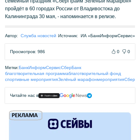
семейный праздник «СберПрайм Зелёный Марафон»
пройдёт в 60 городах России от Владивостока до
Калининграда 30 мая, - напоминается в релизе.
Автор:
Служба новостей
Источник:
ИА «БанкИнформСервис»
Просмотров: 986
0
0
Метки:
БанкИнформСервис
СберБанк
благотворительная программа
благотворительный фонд
спортивные мероприятия
Зелёный марафон
мероприятия
Сбер
Читайте нас в