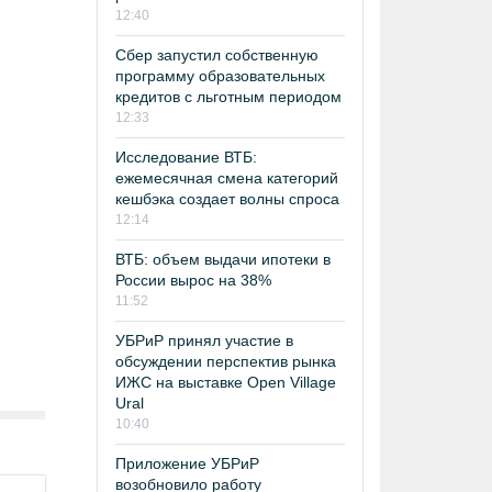
12:40
Сбер запустил собственную
программу образовательных
кредитов с льготным периодом
12:33
Исследование ВТБ:
ежемесячная смена категорий
кешбэка создает волны спроса
12:14
ВТБ: объем выдачи ипотеки в
России вырос на 38%
11:52
УБРиР принял участие в
обсуждении перспектив рынка
ИЖС на выставке Open Village
Ural
10:40
Приложение УБРиР
возобновило работу