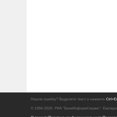
Нашли ошибку? Выделите текст и нажмите
Ctrl+E
© 1994-2026.
РИА "БанкИнформСервис". Екатери