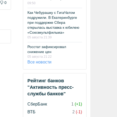
0
09:50
Как Чебурашку с ГигаЧатом
подружили. В Екатеринбурге
при поддержке Сбера
открылась выставка к юбилею
«Союзмультфильма»
05 августа 21:39
Росстат зафиксировал
снижение цен
05 августа 21:22
Все новости
Рейтинг банков
"Активность пресс-
службы банков"
СберБанк
1
(+1)
ВТБ
2
(-1)