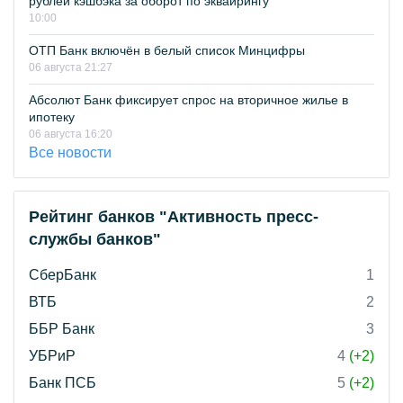
рублей кэшбэка за оборот по эквайрингу
10:00
ОТП Банк включён в белый список Минцифры
06 августа 21:27
Абсолют Банк фиксирует спрос на вторичное жилье в
ипотеку
06 августа 16:20
Все новости
Рейтинг банков "Активность пресс-
службы банков"
СберБанк
1
ВТБ
2
ББР Банк
3
УБРиР
4
(+2)
Банк ПСБ
5
(+2)