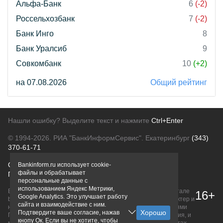
Альфа-Банк
6
(-2)
Россельхозбанк
7
(-2)
Банк Инго
8
Банк Уралсиб
9
Совкомбанк
10
(+2)
на 07.08.2026
Общий рейтинг
Нашли ошибку? Выделите текст и нажмите
Ctrl+Enter
© 1994-2026.
РИА "БанкИнформСервис". Екатеринбург
(343)
370-61-71
О проекте
Политика конфиденциальности
Bankinform.ru использует cookie-
файлы и обрабатывает
Правовая информация
Для рекламодателей
персональные данные с
использованием Яндекс Метрики,
Вся информация о продуктах банков, размещенная на портале
16+
Google Analytics. Это улучшает работу
bankinform.ru, носит исключительно ознакомительный характер и
сайта и взаимодействие с ним.
не является публичной офертой, определяемой положениями
Подтвердите ваше согласие, нажав
ГК РФ. Информация не содержит точного и полного описания, и
кнопу Ок. Если вы не хотите, чтобы