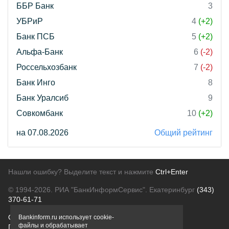
ББР Банк
3
УБРиР
4
(+2)
Банк ПСБ
5
(+2)
Альфа-Банк
6
(-2)
Россельхозбанк
7
(-2)
Банк Инго
8
Банк Уралсиб
9
Совкомбанк
10
(+2)
на 07.08.2026
Общий рейтинг
Нашли ошибку? Выделите текст и нажмите
Ctrl+Enter
© 1994-2026.
РИА "БанкИнформСервис". Екатеринбург
(343)
370-61-71
О проекте
Политика конфиденциальности
Bankinform.ru использует cookie-
файлы и обрабатывает
Правовая информация
Для рекламодателей