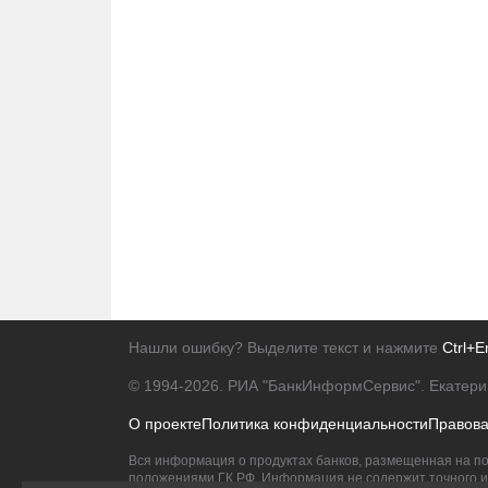
Нашли ошибку? Выделите текст и нажмите
Ctrl+E
© 1994-2026.
РИА "БанкИнформСервис". Екатери
О проекте
Политика конфиденциальности
Правов
Вся информация о продуктах банков, размещенная на по
положениями ГК РФ. Информация не содержит точного и 