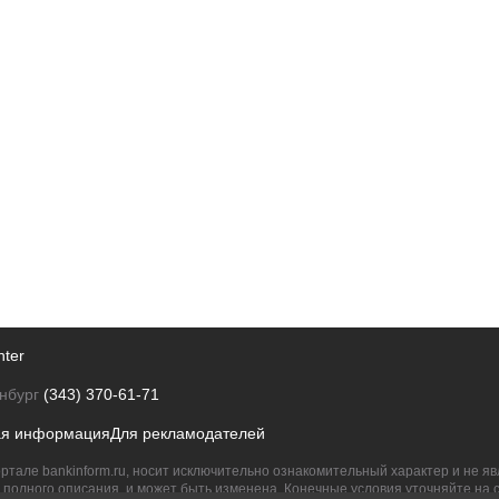
nter
нбург
(343) 370-61-71
ая информация
Для рекламодателей
ртале bankinform.ru, носит исключительно ознакомительный характер и не 
полного описания, и может быть изменена. Конечные условия уточняйте на 