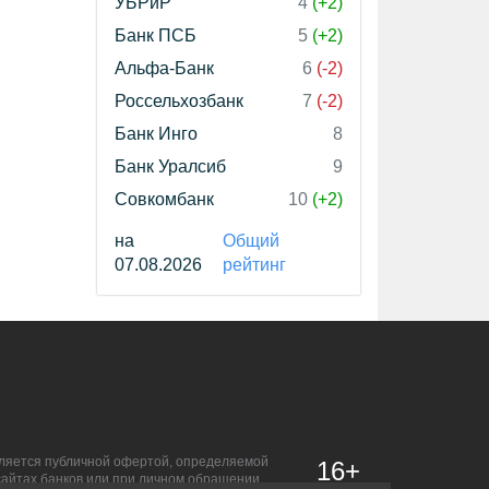
УБРиР
4
(+2)
Банк ПСБ
5
(+2)
Альфа-Банк
6
(-2)
Россельхозбанк
7
(-2)
Банк Инго
8
Банк Уралсиб
9
Совкомбанк
10
(+2)
на
Общий
07.08.2026
рейтинг
является публичной офертой, определяемой
16+
сайтах банков или при личном обращении.