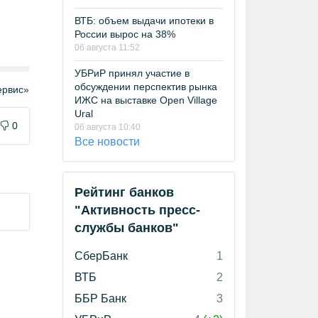
ВТБ: объем выдачи ипотеки в
России вырос на 38%
06 августа 11:52
УБРиР принял участие в
обсуждении перспектив рынка
рвис»
ИЖС на выставке Open Village
Ural
0
06 августа 10:40
Все новости
Рейтинг банков
"Активность пресс-
службы банков"
СберБанк
1
ВТБ
2
ББР Банк
3