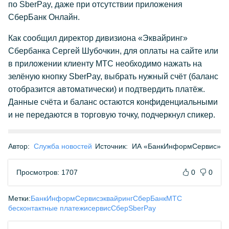
по SberPay, даже при отсутствии приложения
СберБанк Онлайн.
Как сообщил директор дивизиона «Эквайринг»
Сбербанка Сергей Шубочкин, для оплаты на сайте или
в приложении клиенту МТС необходимо нажать на
зелёную кнопку SberPay, выбрать нужный счёт (баланс
отобразится автоматически) и подтвердить платёж.
Данные счёта и баланс остаются конфиденциальными
и не передаются в торговую точку, подчеркнул спикер.
Автор:
Служба новостей
Источник:
ИА «БанкИнформСервис»
Просмотров: 1707
0
0
Метки:
БанкИнформСервис
эквайринг
СберБанк
МТС
бесконтактные платежи
сервис
Сбер
SberPay