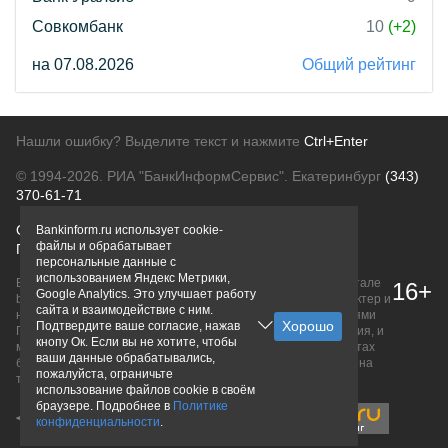
Совкомбанк
10
(+2)
на 07.08.2026
Общий рейтинг
Нашли ошибку? Выделите текст и нажмите
Ctrl+Enter
© 1994-2026.
РИА "БанкИнформСервис". Екатеринбург
(343)
370-61-71
О проекте
Политика конфиденциальности
Bankinform.ru использует cookie-
файлы и обрабатывает
Правовая информация
Для рекламодателей
персональные данные с
использованием Яндекс Метрики,
Вся информация о продуктах банков, размещенная на портале
16+
Google Analytics. Это улучшает работу
bankinform.ru, носит исключительно ознакомительный характер и
сайта и взаимодействие с ним.
не является публичной офертой, определяемой положениями
Подтвердите ваше согласие, нажав
ГК РФ. Информация не содержит точного и полного описания, и
кнопу Ок. Если вы не хотите, чтобы
может быть изменена. Конечные условия уточняйте на сайтах
ваши данные обрабатывались,
банков или при личном обращении. Исключительное право на
пожалуйста, ограничьте
товарные знаки принадлежит их правообладателям.
использование файлов cookie в своём
браузере. Подробнее в
Политике
конфиденциальности
.