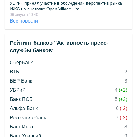
УБРиР принял участие в обсуждении перспектив рынка
ИЖС на выставке Open Village Ural
06 августа 10:40
Все новости
Рейтинг банков "Активность пресс-
службы банков"
СберБанк
1
ВТБ
2
ББР Банк
3
УБРиР
4
(+2)
Банк ПСБ
5
(+2)
Альфа-Банк
6
(-2)
Россельхозбанк
7
(-2)
Банк Инго
8
Банк Уралсиб
9