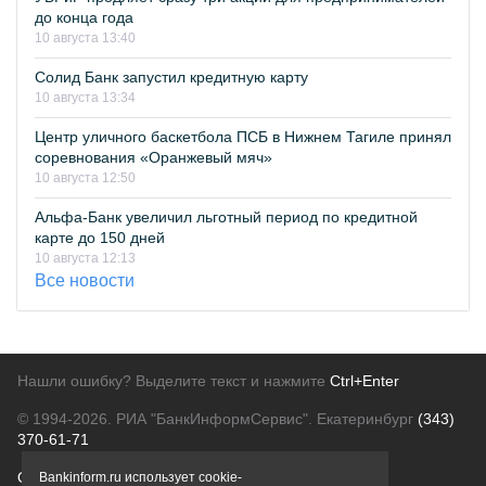
до конца года
10 августа 13:40
Солид Банк запустил кредитную карту
10 августа 13:34
Центр уличного баскетбола ПСБ в Нижнем Тагиле принял
соревнования «Оранжевый мяч»
10 августа 12:50
Альфа-Банк увеличил льготный период по кредитной
карте до 150 дней
10 августа 12:13
Все новости
Нашли ошибку? Выделите текст и нажмите
Ctrl+Enter
© 1994-2026.
РИА "БанкИнформСервис". Екатеринбург
(343)
370-61-71
О проекте
Политика конфиденциальности
Bankinform.ru использует cookie-