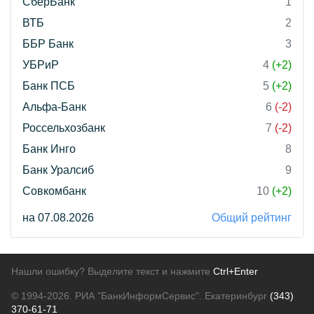
СберБанк
1
ВТБ
2
ББР Банк
3
УБРиР
4
(+2)
Банк ПСБ
5
(+2)
Альфа-Банк
6
(-2)
Россельхозбанк
7
(-2)
Банк Инго
8
Банк Уралсиб
9
Совкомбанк
10
(+2)
на 07.08.2026
Общий рейтинг
Нашли ошибку? Выделите текст и нажмите
Ctrl+Enter
© 1994-2026.
РИА "БанкИнформСервис". Екатеринбург
(343)
370-61-71