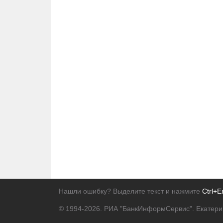
Нашли ошибку? Выделите текст и нажмите
Ctrl+E
© 1994-2026.
РИА "БанкИнформСервис". Екатери