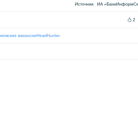
Источник:
ИА «БанкИнформСе
2
нковские вакансии
HeadHunter