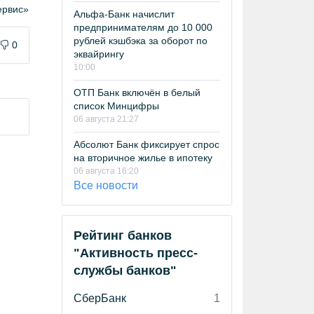
рвис»
Альфа-Банк начислит
предпринимателям до 10 000
рублей кэшбэка за оборот по
0
эквайрингу
10:00
ОТП Банк включён в белый
список Минцифры
06 августа 21:27
Абсолют Банк фиксирует спрос
на вторичное жилье в ипотеку
06 августа 16:20
Все новости
Рейтинг банков
"Активность пресс-
службы банков"
СберБанк
1